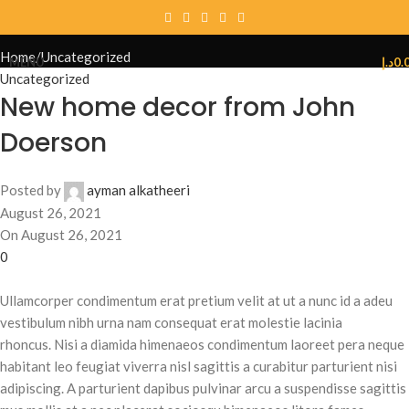
Blog
Home
Uncategorized
MENU
د.إ
0.
Uncategorized
New home decor from John
Doerson
Posted by
ayman alkatheeri
August 26, 2021
On August 26, 2021
0
Ullamcorper condimentum erat pretium velit at ut a nunc id a adeu
vestibulum nibh urna nam consequat erat molestie lacinia
rhoncus. Nisi a diamida himenaeos condimentum laoreet pera neque
habitant leo feugiat viverra nisl sagittis a curabitur parturient nisi
adipiscing. A parturient dapibus pulvinar arcu a suspendisse sagittis